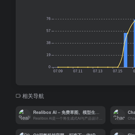
相关导航
Realibox AI – 免费草图、模型生成3D渲染图AI工具
Cha
Realibox AI是一个将生成式AI与产品设计相结合的工具，可以帮助您快速提案和重塑产品设计的生产力。它提供了一系列的功能，包括白模生成渲染、草图生成渲染图和文字生成材质贴图，使您能够毫不费力地生成精美的渲染方案。
Cha