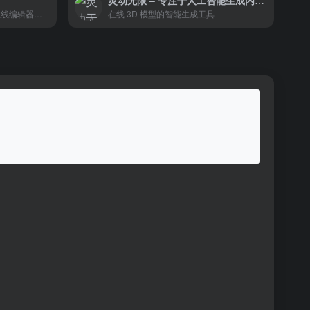
灵动无限 – 专注于人工智能生成内容和3D技术
用多边形创建纹理,在免费的在线编辑器中使用AI生成3D材料，或搜索我们不断增长的社区图书馆。
在线 3D 模型的智能生成工具