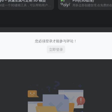
oyd – 快速生成可定制 3D 模型
Poly(3D纹理)
Sloyd是一个3D建模工具，可以帮助用户快速轻松地为他们的项目创建3D资产。它使用参数生成器和机器学习实时创建游戏资产。它还具有一个可以在浏览器中使用的网络编辑器，以及一个不断扩展的生成器和定制选项库。
您必须登录才能参与评论！
立即登录