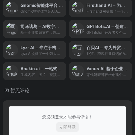
Gnomic智能体平台 – 快速设计和训练个性化的智能体
Firsthand AI – 为品牌和出版商打造的AI Agent平台
Gnomic智能体立足AI Agent生态体系构建，通过打造AI Agent多模态生态平台，帮助开发者快速设计和训练个性化的智能体。
Firsthand AI提供了一个强大的平台，使品牌和出版商能够通过AI Agents与消费者进行个性化对话，同时完全控制自己的数据和内容。
司马诸葛 – AI数字员工平台
GPTBots.AI – 创建AI驱动的商业应用程序
基于企业知识文档，就可训练专属AI数字员工
GPTBots让开发者及企业将 LLM 与自己的数据、应用服务无缝连接，轻松构建 AI 服务，平台来自极光（Aurora Mobile，纳斯达克股票代码：JG）。
Lyzr AI – 专注于构建完全自主的AI Agents
百贝AI – 专为外贸和跨境行业设计的AI智能体平台
Lyzr AI提供了一个强大的平台，使用户能够快速构建和部署自主的AI Agents。通过AIMS门户，用户可以轻松管理、监控AI Agents的性能，并确保它们的安全性和合规性。
外贸、跨境行业首选的AI智能体平台，轻松打造企业专家级的AI数字员工。从客户开发、客户背调、询盘分析，到客服、美工设计等全链路加速企业AI数智化转型。
Anakin.ai – 一站式AI应用平台
Vanus AI-基于企业业务轻松构建 定制化 机器人
生成内容、图片、视频和声音；构建自动化工作流程、定制AI应用和智能代理。您专属的AI应用定制工作站。
零代码即可轻松创建个人 AI 机器人和知识库。多维度知识检索和基于知识库的内容交付，释放个人 AI 无限潜力。
暂无评论
您必须登录才能参与评论！
立即登录