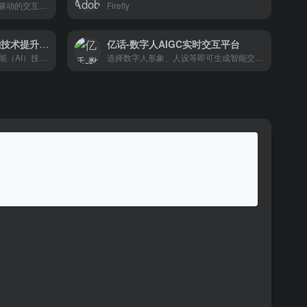
它通过全栈技术解决方案和AI驱动的交互式数字人，为不同行业提供了全新的价值创造方式和用户体验。世优科技的数字人技术不仅在品牌传播、服务升级和营销转化等领域展现了强大的潜力，还在政务服务、文化旅游、教育培育、医疗卫生等多个领域实现了应用，推动了行业的智能化转型和数字化升级。
Firefly
AI图像处理-利用人工智能技术提升图像处理效果的实践指南
亿话-数字人AIGC实时交互平台
本课程将教授如何利用人工智能（AI）技术来进行图像处理。通过学习AI图像处理的基本原理和实践技巧，您将能够利用AI工具和算法对图像进行增强、修复、分割、识别等处理，提升图像处理效果和质量。无论您是摄影师、设计师还是对图像处理感兴趣的人，本课程都将为您提供实用的技能和工具，让您的图像处理更加出色和专业。
选择数字人形象、人设等即可生成智能交互数字人，灵活应用于全息屏、官网、小程序、公众号、APP等应用平台上。