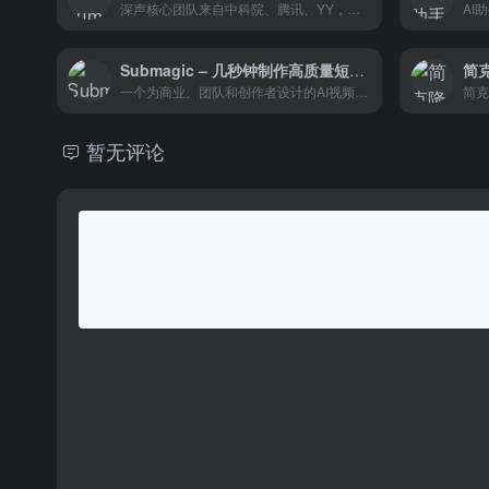
深声核心团队来自中科院、腾讯、YY，拥有数字人互动内容服务全栈核心技术，获得各个行业客户及社会的认可。
Submagic – 几秒钟制作高质量短视频
简
一个为商业、团队和创作者设计的AI视频编辑工具，它通过提供快速编辑、多语言字幕、高级素材和团队协作等功能
暂无评论