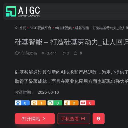
首页
•
AIGC视频平台
•
AI口播视频
•
硅基智能 – 打造硅基劳动力_让人
硅基智能 – 打造硅基劳动力_让人回
1年前发布
3,441
0
0
硅基智能通过其创新的AI技术和产品矩阵，为用户提供
取得了显著成就，而且在商业化应用方面也展现出强大
收录时间：
2025-06-16
0
1
0
0
0
打开网站
手机查看