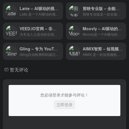
Latte – AI驱动的视频编辑器
剪映专业版 – 全能易用的桌面端剪辑软件
Latte 是一个AI驱动的视频编辑器，专为社交媒体内容创作者、营销人员、企业和希望加速视频编辑流程的用户设计。
剪映专业版是一款全能易用的桌面端剪辑软件,让创作更简单。剪映官网为您提供剪映专业版免费下载服务,专业版包括Windows端与Mac端,快来体验吧!
VEED.IO官网 – 非常适合你的下一个视频项目
Moovly – AI驱动的视频编辑和制作工具
为专业人士提供的在线视频套件
Moovly是一个AI驱动的在线视频编辑和制作工具，专为商业和教育用途设计。它通过简化视频制作流程，使用户能够轻松创建各种类型的视频，如解释视频、促销视频、培训视频和视频教程。Moovly以其易用性和强大的AI驱动功能而著称。
Gling – 专为 YouTube 创作者设计的人工智能视频编辑软件
AIMIX智剪 – 短视频批量混剪、文案、字幕生成、语音合成等短视频运营功能于一体的AIGC智能剪辑软件
Gling自动检测和削减沉默和不良的镜头从你的原始素材。专为youtube上制作“会说话的人”内容的人建造。
AIMIX 是一款短视频批量混剪、文案、字幕生成、语音合成等短视频运营功能于一体的AIGC智能剪辑软件
暂无评论
您必须登录才能参与评论！
立即登录