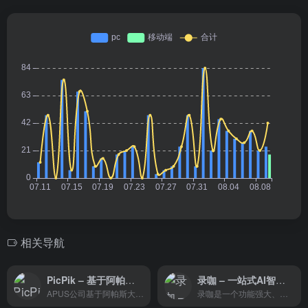
相关导航
PicPik – 基于阿帕斯大模型的AI图像工具
录咖 – 一站式AI智能音视频处理平台
APUS公司基于阿帕斯大模型推出的一款AI图片编辑工具，它可以帮助你一键生成AI大作
录咖是一个功能强大、使用方便的在线智能音视频处理平台平台，主要提供音频和视频内容的转录、编辑和管理服务。用户可以通过该平台将音频和视频文件上传，然后使用其强大的识别技术将语音转换成文字，方便用户进行内容的整理和分析。