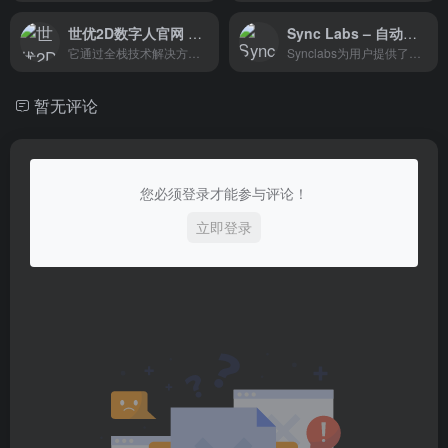
世优2D数字人官网 – AI驱动的交互式数字人
Sync Labs – 自动将视频与音频同步，无需训练即可实现精确的口型匹配
它通过全栈技术解决方案和AI驱动的交互式数字人，为不同行业提供了全新的价值创造方式和用户体验。世优科技的数字人技术不仅在品牌传播、服务升级和营销转化等领域展现了强大的潜力，还在政务服务、文化旅游、教育培育、医疗卫生等多个领域实现了应用，推动了行业的智能化转型和数字化升级。
Synclabs为用户提供了一个方便、快捷的唇形同步解决方案，无论是个人创作者还是企业用户，都可以通过该平台轻松实现音视频内容的唇形同步。
暂无评论
您必须登录才能参与评论！
立即登录