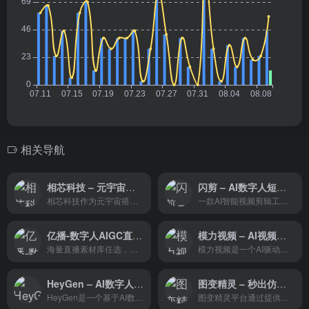
相关导航
相芯科技 – 元宇宙搭建者
闪剪 – AI数字人短视频创作平台
相芯科技作为元宇宙搭建者，通过其全栈数字物技术和全场景全链路解决方案，为不同行业提供创新的技术支持和服务，推动数字人和数字物技术在多个领域的应用，助力企业实现数字化转型和升级。
一款AI智能视频剪辑工具，数字人短视频创作平台。提供SAAS级企业应用的数字产品，并打造了APP和网页两种产品形态。
亿播-数字人AIGC直播生成平台
模力视频 – AI视频创作平台
海量直播素材库任选，一键数字人全天候AI/XR开播。
模力视频是一个AI驱动的在线视频编辑平台，提供智能剪辑、云剪辑服务和丰富的商用素材库。用户可以通过海量模板快速制作适应各种场景的视频内容，如电商、企业宣传、社交媒体运营等。平台的定制化服务和用户支持功能，使得视频创作变得简单快捷，满足不同用户的需求。
HeyGen – AI数字人视频制作工具
图变精灵 – 秒出仿真人的AI神器
HeyGen是一个基于AI数字人技术的视频制作工具，旨在帮助用户快速、高效地制作高质量的数字人视频。通过HeyGen，用户可以轻松地创建各种类型的数字人视频，如广告、电商、新闻、教育、科普等等，从而满足不同领域的需求。
图变精灵平台通过提供自动化和个性化的数字人创建服务，极大地简化了3D角色设计的流程。无论是个人创作还是商业应用，用户都能在这个平台上找到满足其需求的解决方案。