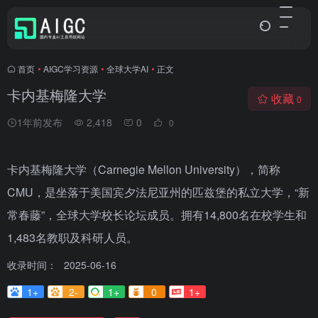
首页
•
AIGC学习资源
•
全球大学AI
•
正文
卡内基梅隆大学
收藏
0
1年前发布
2,418
0
0
卡内基梅隆大学（Carnegie Mellon University），简称
CMU，是坐落于美国宾夕法尼亚州的匹兹堡的私立大学，“新
常春藤”，全球大学校长论坛成员。拥有14,800名在校学生和
1,483名教职及科研人员。
收录时间：
2025-06-16
1+
2-
1+
0
1+