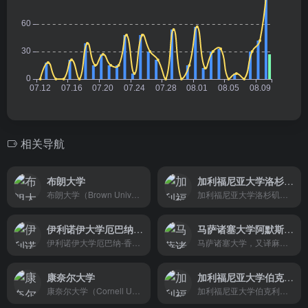
相关导航
布朗大学
加利福尼亚大学洛杉矶分校
布朗大学（Brown University）创立于1764年，是全美第七古老的大学，坐落在美国罗得岛州首府普罗维登斯市。是一所私立研究型大学，八所常春藤盟校之一。布朗大学是全美录取率最低的大学之一，诞生了8位诺贝尔奖得主、24位普利策奖得主 、1位菲尔兹奖得主，1位沃尔夫奖得主、10枚美国国家科学奖章 、5枚美国国家人文奖章，57位罗德学者，4位艾美奖得主，1位奥斯卡奖得主 ，1位格莱美奖得主，1位托尼奖得主，19枚奥运会奖牌。
加利福尼亚大学洛杉矶分校（University of California, Los Angeles，简称：UCLA） ，是位于美国洛杉矶的公立研究型大学 ，是环太平洋大学联盟和国际公立大学论坛成员 ，被誉为“公立常春藤”，入选英国政府“高潜力人才签证计划”。
伊利诺伊大学厄巴纳-香槟分校
马萨诸塞大学阿默斯特分校
伊利诺伊大学厄巴纳-香槟分校（University of Illinois at Urbana-Champaign，缩写为UIUC）创建于1867年，坐落于伊利诺伊州双子城厄巴纳–香槟市，是一所美国公立研究型大学。该校是美国“十大联盟（Big Ten）”创始成员，美国大学协会（AAU）成员，被誉为“公立常春藤”。
马萨诸塞大学，又译麻省大学（University of Massachusetts，简称UMASS），是美国公立大学系统。马萨诸塞大学起源于1863年建立在美国麻省安姆斯特镇（Amherst）的马萨诸塞大学阿默斯特分校，如今已经发展成一个拥有5个校区的美国著名公立大学系统，包括麻省大学阿默斯特分校、麻省大学波士顿分校、麻省大学达特茅斯分校、麻省大学洛威尔分校和麻省大学医学院五个校区，在全球都享有很高的学术声誉，尤其是阿默斯特分校，作为该系统中的主导研究性机构，和麻省医学院都是世界一流的学府。
康奈尔大学
加利福尼亚大学伯克利分校
康奈尔大学（Cornell University），又译作“康乃尔大学”，主校区位于美国纽约州伊萨卡，是美国境内的一所私立综合类研究型大学，为常春藤联盟成员校、国际大学气候联盟成员校、美国公立与赠地大学协会成员校 、美国大学协会的十四个创始院校之一 。康奈尔大学位列QS世界大学排名（2023）第20名 ，位列软科世界大学学术排名（2022）第12名 。
加利福尼亚大学伯克利分校（University of California, Berkeley），简称伯克利，坐落美国旧金山湾区伯克利市，是公立研究型大学，被誉为“公立常春藤”，是美国大学协会成员，全球大学校长论坛成员，入选英国政府“高潜力人才签证计划”。