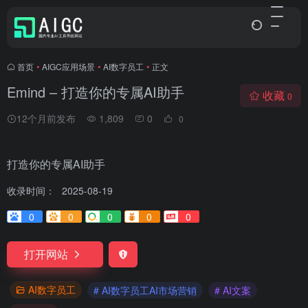
首页
•
AIGC应用场景
•
AI数字员工
•
正文
Emind – 打造你的专属AI助手
收藏
0
12个月前发布
1,809
0
0
打造你的专属AI助手
收录时间：
2025-08-19
0
0
0
0
0
打开网站
AI数字员工
# AI数字员工AI市场营销
# AI文案