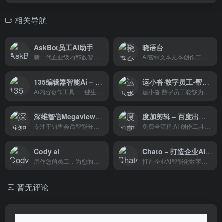
相关导航
AskBot员工AI助手
晓语台
新一代企业级内部数智化解决方案
AI营销文本文本创作工具，覆盖了品牌与市调、商业媒体、社交媒体、搜索营销、数字广告、职场办公
135编辑器智能Ai – 文案Ai一键生成工具
运小沓·数字员工-帮助企业轻松构建专有的“数字员工团队”
Ai内容创作工具_一键生成有吸引力的文案！
运小沓·数字员工能够为企业提供基于大模型技术驱动的数字员工聚合及训练服务
深维智信Megaview – 全智能AI销售培训时代
度加剪辑 – 百度出品的AIGC创作平台
专注于销售会话智能分析的工具，它通过全量数据分析帮助企业优化销售流程，降低沟通成本，并提升销售效率
免费全流程 AI 创作工具，百度出品的一个人人可用的AIGC（AI Generated Content）创作平台。它利用AI技术降低内容生产的门槛，提升创作效率，一站式聚合了百度的AIGC能力，引领着跨时代的内容生产方式。
Cody ai
Chato – 打造企业AI智能化数字员工
用作您的员工，为您的团队提供支持
打造企业AI智能化数字员工
暂无评论