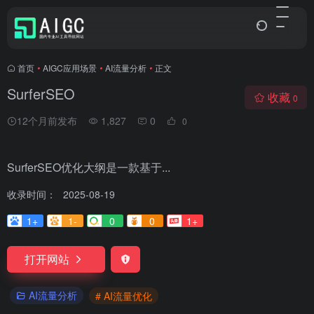
首页
•
AIGC应用场景
•
AI流量分析
•
正文
SurferSEO
收藏
0
12个月前发布
1,827
0
0
SurferSEO优化大纲是一款基于...
收录时间：
2025-08-19
1+
1-
0
0
1+
打开网站
AI流量分析
# AI流量优化