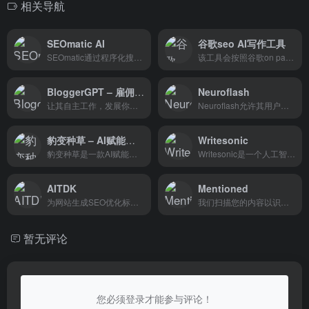
相关导航
SEOmatic AI
谷歌seo AI写作工具
SEOmatic通过程序化搜索引擎...
该工具会按照谷歌on page seo的标准创建文章，根据输入的关键词或标题进行文章创作，自动布局关键词!高原创度!可自定义LSI关键词、—键添加内部链接。
BloggerGPT – 雇佣一个人工智能代理
Neuroflash
让其自主工作，发展你的博客
Neuroflash允许其用户通过消...
豹变种草 – AI赋能的SEO内容种草工具，旨在帮助业务快速获取全网搜索流量
Writesonic
豹变种草是一款AI赋能的SEO内容种草工具，旨在帮助业务快速获取全网搜索流量。通过挖掘高价值关键词，生成有吸引力的种草内容，并一键发布到多个平台，实现低成本精准引流。该工具能够节省时间和人力成本，提高平台曝光量和投入产出比。
Writesonic是一个人工智能作...
AITDK
Mentioned
为网站生成SEO优化标题、描述和关键词
我们扫描您的内容以识别您提到的人和公司，然后发送电子邮件活动让他们知道。
暂无评论
您必须登录才能参与评论！