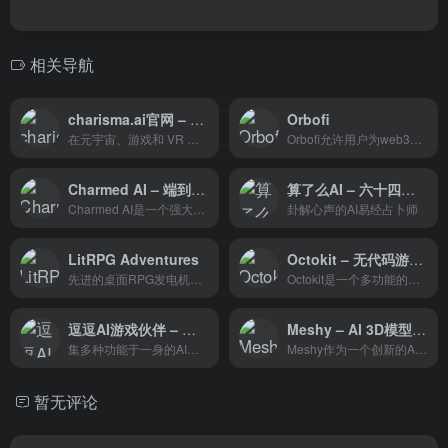
相关导航
charisma.ai官网 – 高级机器学习提供的虚拟角色互动平台
Orbofi
在元宇宙、游戏和 VR 中为真...
Orbofi允许用户为web3、游戏和元宇宙创建人工智能生成的资产、工厂和角色。它还允许用户上传人工智能生成的图像和提示，并将其标记在区块链上出售加密货币。
Charmed AI – 端到端的人工智能工具包
算了么AI – 六十四卦占卜牌
Charmed AI是一个强大的3D创作工具，它通过AI技术简化了3D建模和动画制作的流程。无论是生成3D几何体、应用纹理、还是动画绑定，Charmed AI都提供了高效的解决方案，使用户能够快速将创意转化为现实，同时保持对细节的精确控制。
卦解心声的AI易经占卜师
LitRPG Adventures
Octokit – 无代码游戏创作平台
先进的桌面RPG发电机内容库D
Octokit是一个多功能的无代码游戏创作工具，它通过提供丰富的模板和资产，简化了游戏开发和部署流程，使得任何用户都能轻松创建游戏化产品。
逗逗AI游戏伙伴 – 懂游戏，更懂你
Meshy – AI 3D模型生成器
集多种功能于一身的AI游戏伙伴应用软件
Meshy作为一个创新的AI 3D模型生成器，通过其强大的AI技术，为用户提供了一个快速、简单且高效的3D创作解决方案。无论是专业的3D艺术家还是初学者，都能利用Meshy轻松创作出逼真的3D模型，推动3D内容创作的未来。
暂无评论