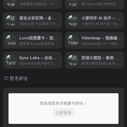
华藏通用大模型是一个多功能的人工智能平台，它通过集成先进的算法和大量数据训练，为用户提供了一个强大的工具，以支持各种应用场景，从客户服务到专业咨询，再到数据分析和自动化办公，都展现了其强大的通用性和定制性。
基于openAi的大模型应用，提供支持多轮对话，内容创作、图片制作、音乐制作、图片文档表格等文件的内容解析的相关功能。
紫东太初官网 – 多模态图文音预训练模型
小爱同学 AI 助手 – 赋能人车家全生态
“紫东太初”平台展现了中国科学院自动化研究所在人工智能领域的深厚实力。它不仅具备强大的多模态处理能力，还通过自监督学习和跨模态语义关联技术，为广泛的AI应用提供了坚实的模型基础。
小爱同学 AI 助手是一款功能全面、智能化程度高的多模态AI助手。它不仅能够提供丰富的信息查询和知识问答服务，还能通过智能分析和建议，帮助用户更高效地规划生活和工作。
Luca面壁露卡 – 面壁智能推出的千亿多模态大模型免费智能对话助手
Videoleap – 视频编辑和制作工具
面壁露卡Luca是面壁智能最新推出的千亿多模态大模型免费智能对话助手，支持中文和英文进行交流互动。基于面壁智能的新一代大语言模型，能与用户进行多轮对话与互动，帮助用户了解世界知识、激发创作灵感、理解图片内容、处理数理逻辑、编写程序代码，以更好地获取信息、做出规划、解决问题。
Videoleap是一个一体化的视频编辑平台，允许用户创建、个性化和分享他们的创作。它提供了广泛的工具，模板，声音效果，贴纸，字体，慢镜头，和更多。它易于使用，并为用户提供直观和有趣的体验。
Sync Labs – 自动将视频与音频同步，无需训练即可实现精确的口型匹配
西湖大模型 – 集智慧与情感于一身：既能为您答疑解惑、激发灵感；也能够陪您闲谈、疏解情绪
Synclabs为用户提供了一个方便、快捷的唇形同步解决方案，无论是个人创作者还是企业用户，都可以通过该平台轻松实现音视频内容的唇形同步。
西湖大模型西湖心辰开发的多模态大模型，既具备通过跨领域的知识解决问题的超高智商，也具备通过情感感知、长期记忆形成的超高情商。
暂无评论
您必须登录才能参与评论！
立即登录