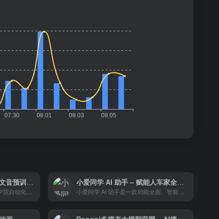
紫东太初官网 – 多模态图文音预训练模型
小爱同学 AI 助手 – 赋能人车家全生态
“紫东太初”平台展现了中国科学院自动化研究所在人工智能领域的深厚实力。它不仅具备强大的多模态处理能力，还通过自监督学习和跨模态语义关联技术，为广泛的AI应用提供了坚实的模型基础。
小爱同学 AI 助手是一款功能全面、智能化程度高的多模态AI助手。它不仅能够提供丰富的信息查询和知识问答服务，还能通过智能分析和建议，帮助用户更高效地规划生活和工作。