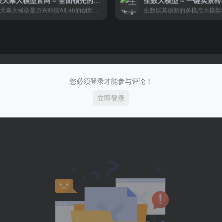
万兴天幕大模型官网 – 全面领先的多媒体能力平台
生数大模型 – 一键实景
万兴天幕大模型是万兴科技AILab的创新成果，展现了其在多媒体领域的深厚技术积累和前瞻性布局。通过自研技术和多年行业经验，天幕大模型为全球创作者提供了一个强大的工具，以实现个性化和高质量的多媒体内容创作。
您必须登录才能参与评论！
立即登录