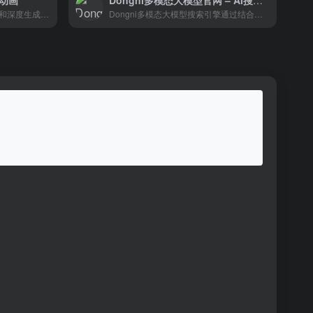
转动画
Dongni多模态大模型官网 – AI搜索引擎技术发展的新趋势
生数以其创新的多模态大模型和深度生成式算法研究，为艺术设计、游戏制作、影视后期和内容社交等领域提供了强大的技术支持和解决方案。
Dongni多模态大模型搜索引擎通过结合文本、图像等多模态数据，为用户提供了一个功能强大、操作简便的搜索工具。