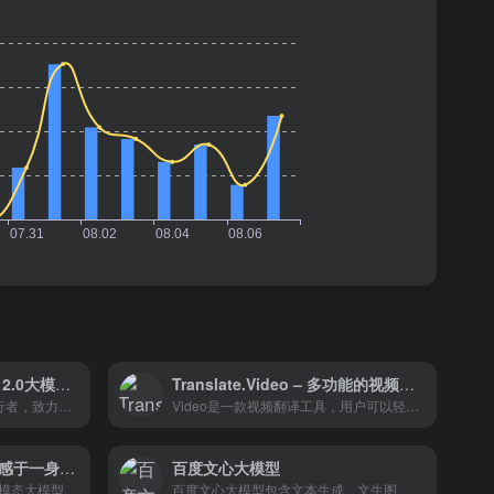
零一万物官网 – 专注于AI 2.0大模型技术和应用
Translate.Video – 多功能的视频本地化解决方案
零一万物作为AI 2.0技术的先行者，致力于推动人工智能技术的创新和应用，以实现人工智能的普惠价值。公司通过提供商用技术方案、分享技术知识、汇聚人才和开放合作，正在塑造AI 2.0时代的新生态和商业模式。
Video是一款视频翻译工具，用户可以轻松地将视频翻译成多种语言。该工具在一个易于使用的应用程序中提供自动字幕、字幕翻译、配音、AI画外音、录音和文本生成。
西湖大模型 – 集智慧与情感于一身：既能为您答疑解惑、激发灵感；也能够陪您闲谈、疏解情绪
百度文心大模型
西湖大模型西湖心辰开发的多模态大模型，既具备通过跨领域的知识解决问题的超高智商，也具备通过情感感知、长期记忆形成的超高情商。
百度文心大模型包含文本生成、文生图、智能对话等技能，可用于文化传媒、艺术创作、教育科研、金融保险、医疗健康等多个应用场景。