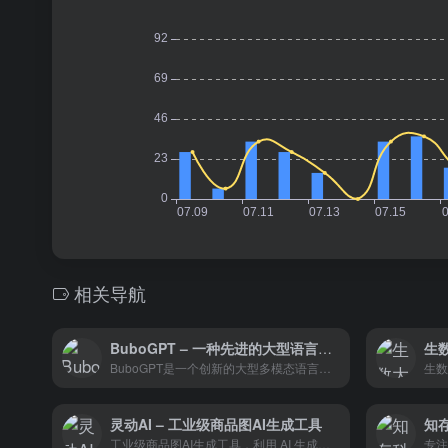
相关导航
BuboGPT – 一种先进的大型语言模型 (LLM)
生
BuboGPT是一个创新的大型多模态语言模型，它通过结合视觉、音频和文本输入，提供了一种全新的交互体验。
灵动AI – 工业级商品图AI生成工具
工业级商品图AI生成工具，利用 AI 生成技术，并结合自研的商品+场景融合系列专用AI模型及智能审美评价系统，快速创造高质量商品场景图，智能辅助设计，为B端用户和设计师创作高质量商品场景图提供助力