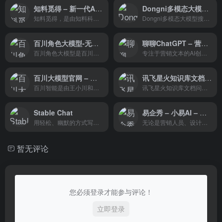
知料觅得 – 新一代AI搜索引擎
Dongni多模态大模型官网 – AI搜索引擎技术发展的新趋势
知料觅得，是由知料科技团队开发的基于知料ai大模型的新一代AI搜索引擎，一键直达结果，无广告、无干扰、更精准、更高效！
Dongni多模态大模型搜索引擎通过结合文本、图像等多模态数据，为用户提供了一个功能强大、操作简便的搜索工具。
百川角色大模型-无代码打造栩栩如生的角色智能体
聊聊ChatGPT – 营销文本的AI创作
百川角色大模型是百川智能推出的一款重要的大模型产品，专注于角色知识和对话能力的深度优化。
专注于营销文本的AI创作，旨在帮助上班族和自媒体创作者轻松高效地获取内容创作灵感和营销素材。
百川大模型官网 – 获取世界知识和专业服务
讯飞星火知识库文档问答
百川智能是由王小川和茹立云联合创立的通用人工智能服务公司，专注于研发并提供通用人工智能服务。公司的目标是打造中国版的OpenAI基础大模型及颠覆性的上层应用。
讯飞星火知识库文档问答，是科大讯飞基于讯飞星火大模型和星火知识库搭建的文档问答服务，能够高效检索文档信息，准确回答专业问题。
Stable Chat
易企秀 – 小易AI – 在线AI创作
用轻松、幽默的方式写一份，关于运动鞋的销售文案。
无论是营销人员、设计师还是普通用户，都可以利用这个工具提升工作效率，创造出更具吸引力的视觉和文案作品。随着AI技术的不断进步，小易AI有望成为创意产业中的重要辅助工具。
暂无评论
您必须登录才能参与评论！
立即登录