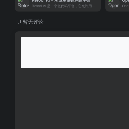
Retool AI – AI应用快速构建平台
Op
Retool AI 是一个低代码平台，它允许用户快速地将人工智能（AI）集成到应用程序和工作流中。该平台提供了预构建的AI组件，如GPT-4查询器、图像分类器、文本摘要器等，使用户能够轻松使用任何AI模型。此外，Retool 还允许用户安全地连接业务数据，如数据库、API、SaaS工具等，为AI模型提供上下文和输入。这样，用户就可以为他们的业务定制AI工具，如内容生成器、数据分析器、客户支持助手等，并且比传统的开发方式更快地交付。
暂无评论