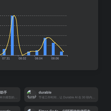
程助手
durable
DevChat是一个开源的支持多种大模型的AI编程助手，旨在让编码工作变得更加轻松。它通过与您的集成开发环境（IDE）无缝集成，提供对多个大型语言模型的访问，从而提高编程效率和代码质量。
节省工作时间，让 Durable AI 在 30 秒内创建可创收的网站。