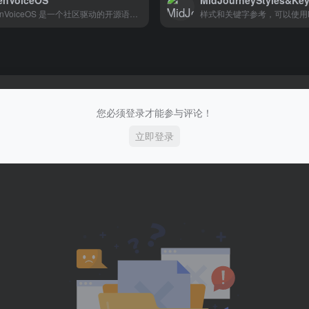
enVoiceOS
MidJourneyStyles&Ke
OpenVoiceOS 是一个社区驱动的开源语音 AI 平台，用于使用 NLP、可自定义的 UI 以及对隐私和安全的关注跨设备创建自定义语音控制界面。
您必须登录才能参与评论！
立即登录