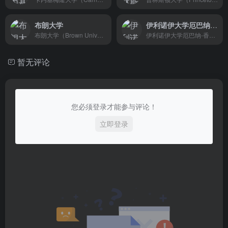
布朗大学
伊利诺伊大学厄巴纳-香槟分校
布朗大学（Brown University）创立于1764年，是全美第七古老的大学，坐落在美国罗得岛州首府普罗维登斯市。是一所私立研究型大学，八所常春藤盟校之一。布朗大学是全美录取率最低的大学之一，诞生了8位诺贝尔奖得主、24位普利策奖得主 、1位菲尔兹奖得主，1位沃尔夫奖得主、10枚美国国家科学奖章 、5枚美国国家人文奖章，57位罗德学者，4位艾美奖得主，1位奥斯卡奖得主 ，1位格莱美奖得主，1位托尼奖得主，19枚奥运会奖牌。
伊利诺伊大学厄巴纳-香槟分校（University of Illinois at Urbana-Champaign，缩写为UIUC）创建于1867年，坐落于伊利诺伊州双子城厄巴纳–香槟市，是一所美国公立研究型大学。该校是美国“十大联盟（Big Ten）”创始成员，美国大学协会（AAU）成员，被誉为“公立常春藤”。
暂无评论
您必须登录才能参与评论！
立即登录