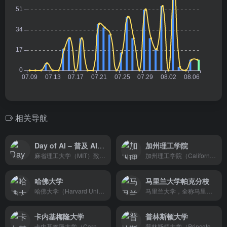
相关导航
Day of AI – 普及 AI 教育，助力学校和学生发展
加州理工学院
麻省理工大学（MIT）致力于将 AI 教育普及到学校的项目，与学校和学区合作，为学生、教师、管理人员和家庭等所有学校利益相关者创建 AI 素养项目，提供免费和开源的 AI 工具、课程、评估以及教师专业发展材料，由 MIT RAISE 提供支持，帮助学生和教育工作者在校园内外成为负责任和高效的 AI 用户
加州理工学院（California Institute of Technology，简称:Caltech），创立于1891年，位于美国加利福尼亚州洛杉矶东北郊的帕萨迪纳（Pasadena），私立研究型大学，全球大学校长论坛成员 [46] 。全校学生仅2000人左右，300名教授，以及600多名研究学者。
哈佛大学
马里兰大学帕克分校
哈佛大学（Harvard University），简称“哈佛”，位于美国马萨诸塞州波士顿都市区剑桥市，一所顶尖私立研究型大学，常春藤盟校、全球大学高研院联盟成员。哈佛大学建立于1636年，最早由马萨诸塞州殖民地立法机关创建，初名“新市民学院”。为了纪念在成立初期给予学院慷慨支持的约翰·哈佛牧师，学校于1639年3月更名为“哈佛学院（Harvard College）”。1780年，哈佛学院正式改称“哈佛大学”。
马里兰大学，全称马里兰大学帕克分校（University of Maryland，College Park），简称UMD或UMCP，始建于1856年，坐落于美国马里兰州，马里兰大学系统下的一所公立研究型大学，被誉为“公立常春藤”。
卡内基梅隆大学
普林斯顿大学
卡内基梅隆大学（Carnegie Mellon University），简称CMU，是坐落于美国宾夕法尼亚州的匹兹堡的私立大学，“新常春藤”，全球大学校长论坛成员。拥有14,800名在校学生和1,483名教职及科研人员。
普林斯顿大学（Princeton University），简称“普林斯顿”，是一所私立研究型大学，创建于1746年，位于美国东海岸新泽西州的普林斯顿市，是美国大学协会的14个始创院校之一，也是常春藤联盟成员。