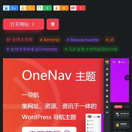
1+
1-
1
0
1
打开网站
全球大学AI
# Amherst
# Massachusetts
# of
# 全球大学AI专业University
# 马萨诸塞大学阿默斯特分校