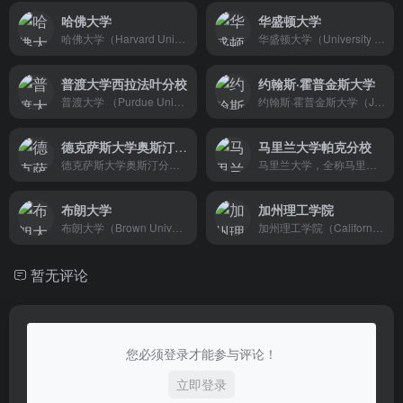
哈佛大学
华盛顿大学
哈佛大学（Harvard University），简称“哈佛”，位于美国马萨诸塞州波士顿都市区剑桥市，一所顶尖私立研究型大学，常春藤盟校、全球大学高研院联盟成员。哈佛大学建立于1636年，最早由马萨诸塞州殖民地立法机关创建，初名“新市民学院”。为了纪念在成立初期给予学院慷慨支持的约翰·哈佛牧师，学校于1639年3月更名为“哈佛学院（Harvard College）”。1780年，哈佛学院正式改称“哈佛大学”。
华盛顿大学（University of Washington），简称 UWashington 或 UW，始建于1861年，位于美国西海岸华盛顿州西雅图市，是一所公立研究型大学，美国大学协会、环太平洋大学联盟和国际大学气候联盟成员。
普渡大学西拉法叶分校
约翰斯·霍普金斯大学
普渡大学 （Purdue University West Lafayette，又译普渡大学西拉法叶分校），美国公立大学系统普渡大学的旗舰分校，创建于1869年，位于印第安纳州的西拉法叶市（West Lafayette）。 该校是大十联盟创始成员、美国大学协会成员校。该校侧重于理工科、商科、社科，不设医学院和法学院。普渡大学以工科闻名，胡佛水坝和金门大桥出自普渡师生之手。普渡大学拥有13位诺贝尔奖得主。中国的两弹元勋邓稼先、第一代火箭专家梁思礼、热能工程奠基人陈学俊和王补宣毕业于此。
约翰斯·霍普金斯大学（Johns Hopkins University，简称Hopkins或JHU）创立于1876年，是私立综合研究型大学，位于美国马里兰州巴尔的摩市，北美学术联盟美国大学协会（AAU）创始校之一。官方吉祥物为“冠蓝鸦”（Blue Jay）。
德克萨斯大学奥斯汀分校
马里兰大学帕克分校
德克萨斯大学奥斯汀分校（University of Texas at Austin，简称:UT-Austin）创建于1883年，是得克萨斯大学系统的旗舰校区，位于美国德克萨斯州首府奥斯汀市，是一所顶尖公立研究型大学，“公立常春藤”之一。2023年U.S. News美国最佳大学排名中，得克萨斯大学奥斯汀分校位列第38位。
马里兰大学，全称马里兰大学帕克分校（University of Maryland，College Park），简称UMD或UMCP，始建于1856年，坐落于美国马里兰州，马里兰大学系统下的一所公立研究型大学，被誉为“公立常春藤”。
布朗大学
加州理工学院
布朗大学（Brown University）创立于1764年，是全美第七古老的大学，坐落在美国罗得岛州首府普罗维登斯市。是一所私立研究型大学，八所常春藤盟校之一。布朗大学是全美录取率最低的大学之一，诞生了8位诺贝尔奖得主、24位普利策奖得主 、1位菲尔兹奖得主，1位沃尔夫奖得主、10枚美国国家科学奖章 、5枚美国国家人文奖章，57位罗德学者，4位艾美奖得主，1位奥斯卡奖得主 ，1位格莱美奖得主，1位托尼奖得主，19枚奥运会奖牌。
加州理工学院（California Institute of Technology，简称:Caltech），创立于1891年，位于美国加利福尼亚州洛杉矶东北郊的帕萨迪纳（Pasadena），私立研究型大学，全球大学校长论坛成员 [46] 。全校学生仅2000人左右，300名教授，以及600多名研究学者。
暂无评论
您必须登录才能参与评论！
立即登录